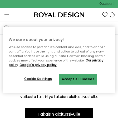
Outdoor Sal
We care about your privacy!
We use cookies to personalize content and ads, and to analyze
Emme valitettavasti löydä
our traffic. You have the right and option to opt out of any non-
essential cookies while using our site. However, blocking certain
etsimääsi sivua
cookies may affect your experience of the website.
Our privacy
policy
Google's privacy policy
Cookie Settings
Accept All Cookies
Tämä voi johtua siitä, että sivua ei enää ole tai siitä, että se
on siirretty muualle. Pahoittelemme tästä mahdollisesti
aiheutunutta häiriötä. Voit kokeilla uudelleen yllä olevasta
valikosta tai siirtyä takaisin aloitussivustolle.
Takaisin aloitussivulle