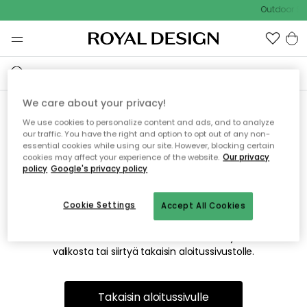
Outdoor Sal
We care about your privacy!
We use cookies to personalize content and ads, and to analyze
Emme valitettavasti löydä
our traffic. You have the right and option to opt out of any non-
essential cookies while using our site. However, blocking certain
etsimääsi sivua
cookies may affect your experience of the website.
Our privacy
policy
Google's privacy policy
Cookie Settings
Accept All Cookies
Tämä voi johtua siitä, että sivua ei enää ole tai siitä, että se
on siirretty muualle. Pahoittelemme tästä mahdollisesti
aiheutunutta häiriötä. Voit kokeilla uudelleen yllä olevasta
valikosta tai siirtyä takaisin aloitussivustolle.
Takaisin aloitussivulle