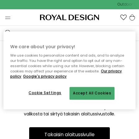
Outdoor Sal
We care about your privacy!
We use cookies to personalize content and ads, and to analyze
Emme valitettavasti löydä
our traffic. You have the right and option to opt out of any non-
essential cookies while using our site. However, blocking certain
etsimääsi sivua
cookies may affect your experience of the website.
Our privacy
policy
Google's privacy policy
Cookie Settings
Accept All Cookies
Tämä voi johtua siitä, että sivua ei enää ole tai siitä, että se
on siirretty muualle. Pahoittelemme tästä mahdollisesti
aiheutunutta häiriötä. Voit kokeilla uudelleen yllä olevasta
valikosta tai siirtyä takaisin aloitussivustolle.
Takaisin aloitussivulle