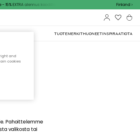
 15% EXTRA alennus koodilla
Finland
TUOTEMERKIT
HUONEET
INSPIRAATIOTA
right and
tain cookies
dä
ualle. Pahoittelemme
sta valikosta tai