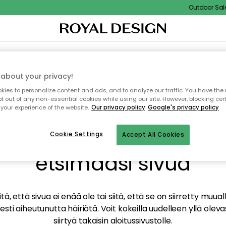
Outdoor Sale -
TAUS
SISUSTUS
TEKSTIILIT & MATOT
KEITTIÖ
SÄILYTYS
ULKOKALUSTEET
about your privacy!
ies to personalize content and ads, and to analyze our traffic. You have the 
pt out of any non-essential cookies while using our site. However, blocking cer
your experience of the website.
Our privacy policy
Google's privacy policy
mme valitettavasti löy
Cookie Settings
Accept All Cookies
etsimääsi sivua
tä, että sivua ei enää ole tai siitä, että se on siirretty mu
sti aiheutunutta häiriötä. Voit kokeilla uudelleen yllä oleva
siirtyä takaisin aloitussivustolle.