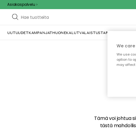
Asiakaspalvelu
UUTUUDET
KAMPANJAT
HUONEKALUT
VALAISTUS
TARJOILU JA KAT
We care 
We use cook
option to o
may affect 
E
Tämä voi johtua sii
tästä mahdollise