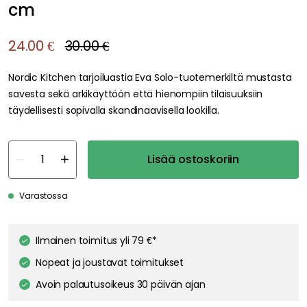
cm
24.00 €
30.00 €
Nordic Kitchen tarjoiluastia Eva Solo-tuotemerkiltä mustasta
savesta sekä arkikäyttöön että hienompiin tilaisuuksiin
täydellisesti sopivalla skandinaavisella lookilla.
Lisää ostoskoriin
Varastossa
We care about your privacy!
We use cookies to personalize content and ads, and to analyze
Ilmainen toimitus yli 79 €*
our traffic. You have the right and option to opt out of any non-
essential cookies while using our site. However, blocking certain
Nopeat ja joustavat toimitukset
cookies may affect your experience of the website.
Our privacy
policy
Google's privacy policy
Avoin palautusoikeus 30 päivän ajan