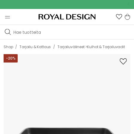
Outdoor
/
/
Shop
Tarjoilu & Kattaus
Tarjoiluvälineet >Kulhot & Tarjoiluvadit
-
20
%