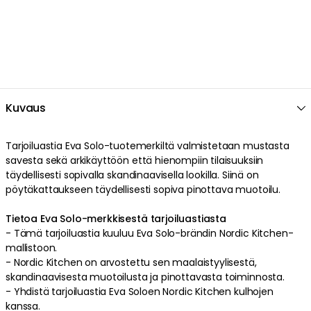
Cookie Settings
Accept All Cookies
Kuvaus
Tarjoiluastia
Eva Solo
-tuotemerkiltä valmistetaan
mustasta
savesta
sekä arkikäyttöön että hienompiin tilaisuuksiin
täydellisesti sopivalla
skandinaavisella
lookilla
. Siinä on
pöytäkattaukseen
täydellisesti sopiva
pinottava
muotoilu
.
Tietoa Eva Solo-merkkisestä tarjoiluastiasta
-
Tämä tarjoiluastia kuuluu Eva Solo-brändin Nordic Kitchen-
mallistoon.
-
Nordic Kitchen on arvostettu sen maalaistyylisestä,
skandinaavisesta muotoilusta ja pinottavasta toiminnosta.
-
Yhdistä tarjoiluastia Eva Soloen Nordic Kitchen kulhojen
kanssa.