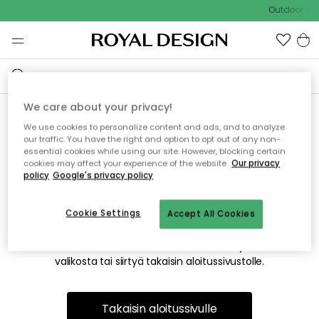
Outdoor Sal
We care about your privacy!
We use cookies to personalize content and ads, and to analyze
Emme valitettavasti löydä
our traffic. You have the right and option to opt out of any non-
essential cookies while using our site. However, blocking certain
etsimääsi sivua
cookies may affect your experience of the website.
Our privacy
policy
Google's privacy policy
Cookie Settings
Accept All Cookies
Tämä voi johtua siitä, että sivua ei enää ole tai siitä, että se
on siirretty muualle. Pahoittelemme tästä mahdollisesti
aiheutunutta häiriötä. Voit kokeilla uudelleen yllä olevasta
valikosta tai siirtyä takaisin aloitussivustolle.
Takaisin aloitussivulle