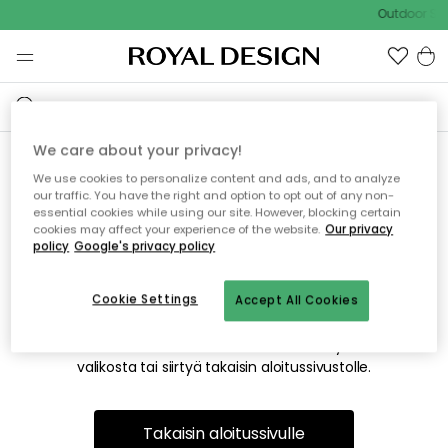
Outdoor Sal
We care about your privacy!
We use cookies to personalize content and ads, and to analyze
Emme valitettavasti löydä
our traffic. You have the right and option to opt out of any non-
essential cookies while using our site. However, blocking certain
etsimääsi sivua
cookies may affect your experience of the website.
Our privacy
policy
Google's privacy policy
Cookie Settings
Accept All Cookies
Tämä voi johtua siitä, että sivua ei enää ole tai siitä, että se
on siirretty muualle. Pahoittelemme tästä mahdollisesti
aiheutunutta häiriötä. Voit kokeilla uudelleen yllä olevasta
valikosta tai siirtyä takaisin aloitussivustolle.
Takaisin aloitussivulle