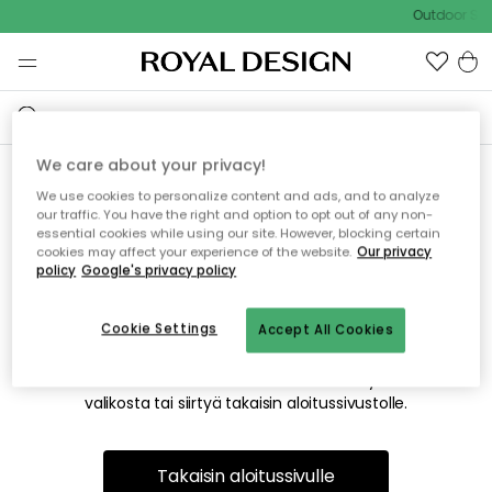
Outdoor Sal
We care about your privacy!
We use cookies to personalize content and ads, and to analyze
Emme valitettavasti löydä
our traffic. You have the right and option to opt out of any non-
essential cookies while using our site. However, blocking certain
etsimääsi sivua
cookies may affect your experience of the website.
Our privacy
policy
Google's privacy policy
Cookie Settings
Accept All Cookies
Tämä voi johtua siitä, että sivua ei enää ole tai siitä, että se
on siirretty muualle. Pahoittelemme tästä mahdollisesti
aiheutunutta häiriötä. Voit kokeilla uudelleen yllä olevasta
valikosta tai siirtyä takaisin aloitussivustolle.
Takaisin aloitussivulle