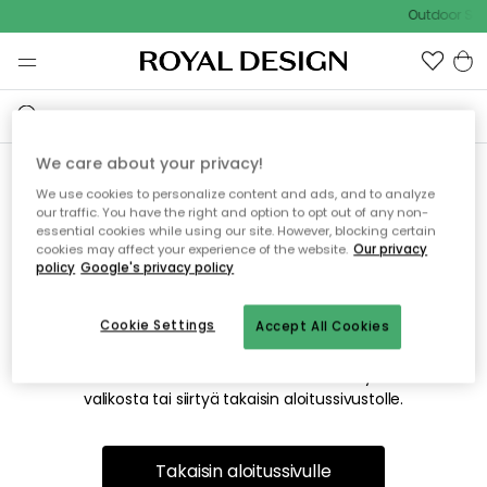
Outdoor Sal
We care about your privacy!
We use cookies to personalize content and ads, and to analyze
Emme valitettavasti löydä
our traffic. You have the right and option to opt out of any non-
essential cookies while using our site. However, blocking certain
etsimääsi sivua
cookies may affect your experience of the website.
Our privacy
policy
Google's privacy policy
Cookie Settings
Accept All Cookies
Tämä voi johtua siitä, että sivua ei enää ole tai siitä, että se
on siirretty muualle. Pahoittelemme tästä mahdollisesti
aiheutunutta häiriötä. Voit kokeilla uudelleen yllä olevasta
valikosta tai siirtyä takaisin aloitussivustolle.
Takaisin aloitussivulle