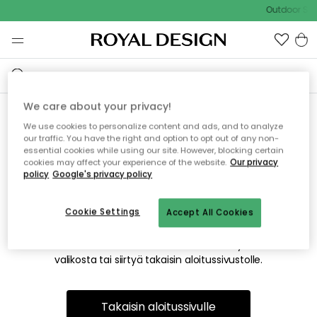
Outdoor Sal
We care about your privacy!
We use cookies to personalize content and ads, and to analyze
Emme valitettavasti löydä
our traffic. You have the right and option to opt out of any non-
essential cookies while using our site. However, blocking certain
etsimääsi sivua
cookies may affect your experience of the website.
Our privacy
policy
Google's privacy policy
Cookie Settings
Accept All Cookies
Tämä voi johtua siitä, että sivua ei enää ole tai siitä, että se
on siirretty muualle. Pahoittelemme tästä mahdollisesti
aiheutunutta häiriötä. Voit kokeilla uudelleen yllä olevasta
valikosta tai siirtyä takaisin aloitussivustolle.
Takaisin aloitussivulle