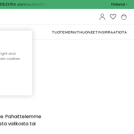
% EXTRA alennus koodilla
Finland
TUOTEMERKIT
HUONEET
INSPIRAATIOTA
right and
tain cookies
dä
ualle. Pahoittelemme
sta valikosta tai