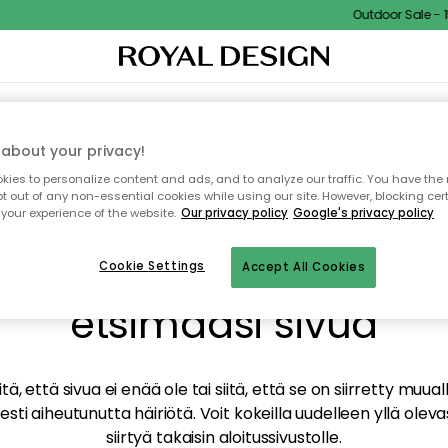
Outdoor Sale - 15
TAUS
SISUSTUS
TEKSTIILIT & MATOT
KEITTIÖ
SÄILYTYS
ULKOKALUSTEET
about your privacy!
ies to personalize content and ads, and to analyze our traffic. You have the 
pt out of any non-essential cookies while using our site. However, blocking cer
your experience of the website.
Our privacy policy
Google's privacy policy
mme valitettavasti löy
Cookie Settings
Accept All Cookies
etsimääsi sivua
tä, että sivua ei enää ole tai siitä, että se on siirretty mu
sti aiheutunutta häiriötä. Voit kokeilla uudelleen yllä oleva
siirtyä takaisin aloitussivustolle.