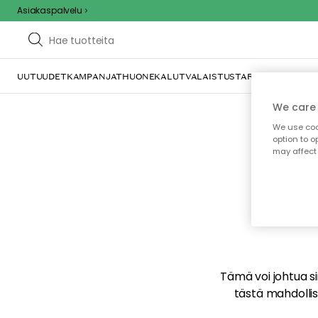
Asiakaspalvelu
UUTUUDET
KAMPANJAT
HUONEKALUT
VALAISTUS
TARJOILU JA KAT
We care 
We use cook
option to o
may affect 
E
Tämä voi johtua sii
tästä mahdollise