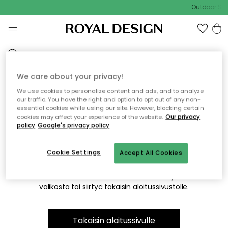
Outdoor Sal
We care about your privacy!
We use cookies to personalize content and ads, and to analyze
Emme valitettavasti löydä
our traffic. You have the right and option to opt out of any non-
essential cookies while using our site. However, blocking certain
etsimääsi sivua
cookies may affect your experience of the website.
Our privacy
policy
Google's privacy policy
Cookie Settings
Accept All Cookies
Tämä voi johtua siitä, että sivua ei enää ole tai siitä, että se
on siirretty muualle. Pahoittelemme tästä mahdollisesti
aiheutunutta häiriötä. Voit kokeilla uudelleen yllä olevasta
valikosta tai siirtyä takaisin aloitussivustolle.
Takaisin aloitussivulle