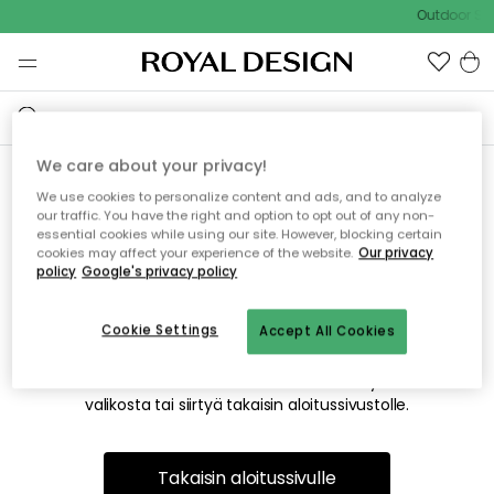
Outdoor Sal
We care about your privacy!
We use cookies to personalize content and ads, and to analyze
Emme valitettavasti löydä
our traffic. You have the right and option to opt out of any non-
essential cookies while using our site. However, blocking certain
etsimääsi sivua
cookies may affect your experience of the website.
Our privacy
policy
Google's privacy policy
Cookie Settings
Accept All Cookies
Tämä voi johtua siitä, että sivua ei enää ole tai siitä, että se
on siirretty muualle. Pahoittelemme tästä mahdollisesti
aiheutunutta häiriötä. Voit kokeilla uudelleen yllä olevasta
valikosta tai siirtyä takaisin aloitussivustolle.
Takaisin aloitussivulle