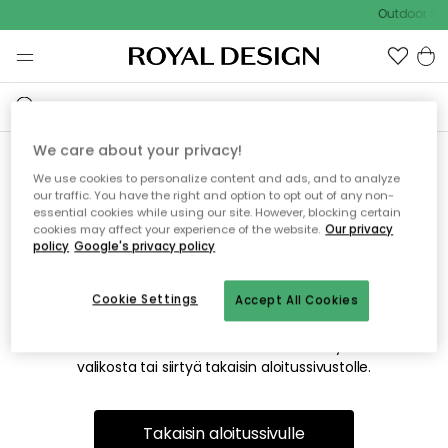
Outdoor Sal
We care about your privacy!
We use cookies to personalize content and ads, and to analyze
Emme valitettavasti löydä
our traffic. You have the right and option to opt out of any non-
essential cookies while using our site. However, blocking certain
etsimääsi sivua
cookies may affect your experience of the website.
Our privacy
policy
Google's privacy policy
Cookie Settings
Accept All Cookies
Tämä voi johtua siitä, että sivua ei enää ole tai siitä, että se
on siirretty muualle. Pahoittelemme tästä mahdollisesti
aiheutunutta häiriötä. Voit kokeilla uudelleen yllä olevasta
valikosta tai siirtyä takaisin aloitussivustolle.
Takaisin aloitussivulle