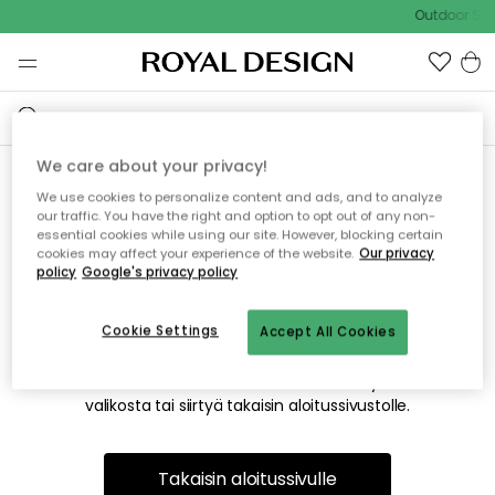
Outdoor Sal
We care about your privacy!
We use cookies to personalize content and ads, and to analyze
Emme valitettavasti löydä
our traffic. You have the right and option to opt out of any non-
essential cookies while using our site. However, blocking certain
etsimääsi sivua
cookies may affect your experience of the website.
Our privacy
policy
Google's privacy policy
Cookie Settings
Accept All Cookies
Tämä voi johtua siitä, että sivua ei enää ole tai siitä, että se
on siirretty muualle. Pahoittelemme tästä mahdollisesti
aiheutunutta häiriötä. Voit kokeilla uudelleen yllä olevasta
valikosta tai siirtyä takaisin aloitussivustolle.
Takaisin aloitussivulle