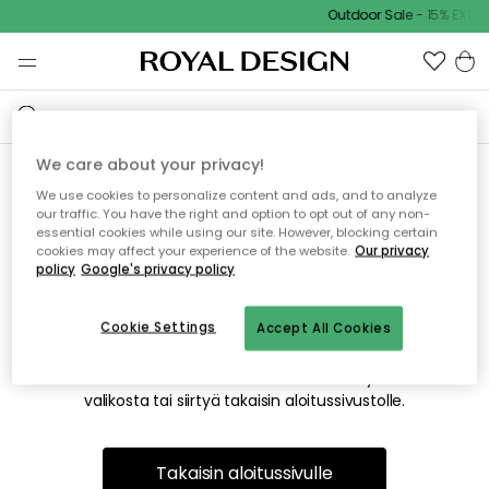
Outdoor Sale - 15% EXTRA
We care about your privacy!
We use cookies to personalize content and ads, and to analyze
Emme valitettavasti löydä
our traffic. You have the right and option to opt out of any non-
essential cookies while using our site. However, blocking certain
etsimääsi sivua
cookies may affect your experience of the website.
Our privacy
policy
Google's privacy policy
Cookie Settings
Accept All Cookies
Tämä voi johtua siitä, että sivua ei enää ole tai siitä, että se
on siirretty muualle. Pahoittelemme tästä mahdollisesti
aiheutunutta häiriötä. Voit kokeilla uudelleen yllä olevasta
valikosta tai siirtyä takaisin aloitussivustolle.
Takaisin aloitussivulle