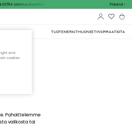
EXTRA alennus koodilla
Finland
TUOTEMERKIT
HUONEET
INSPIRAATIOTA
right and
tain cookies
dä
ualle. Pahoittelemme
sta valikosta tai