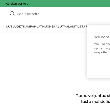
Asiakaspalvelu
UUTUUDET
KAMPANJAT
HUONEKALUT
VALAISTUS
TARJOILU JA KAT
We care 
We use cook
option to o
may affect 
E
Tämä voi johtua sii
tästä mahdollise