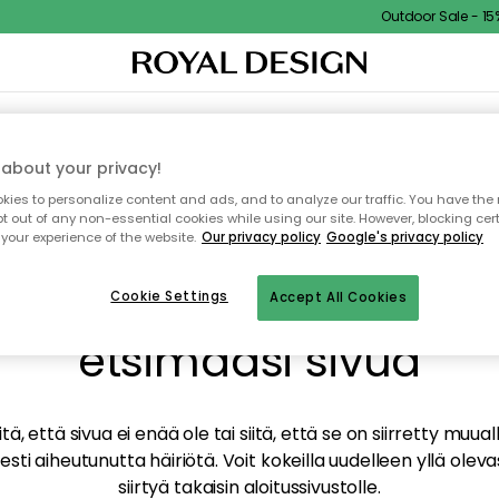
Outdoor Sale - 15% 
TAUS
SISUSTUS
TEKSTIILIT & MATOT
KEITTIÖ
SÄILYTYS
ULKOKALUSTEET
about your privacy!
ies to personalize content and ads, and to analyze our traffic. You have the 
pt out of any non-essential cookies while using our site. However, blocking cer
your experience of the website.
Our privacy policy
Google's privacy policy
mme valitettavasti löy
Cookie Settings
Accept All Cookies
etsimääsi sivua
tä, että sivua ei enää ole tai siitä, että se on siirretty mu
sti aiheutunutta häiriötä. Voit kokeilla uudelleen yllä oleva
siirtyä takaisin aloitussivustolle.