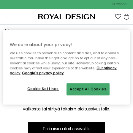
Outdoor Sal
We care about your privacy!
We use cookies to personalize content and ads, and to analyze
Emme valitettavasti löydä
our traffic. You have the right and option to opt out of any non-
essential cookies while using our site. However, blocking certain
etsimääsi sivua
cookies may affect your experience of the website.
Our privacy
policy
Google's privacy policy
Cookie Settings
Accept All Cookies
Tämä voi johtua siitä, että sivua ei enää ole tai siitä, että se
on siirretty muualle. Pahoittelemme tästä mahdollisesti
aiheutunutta häiriötä. Voit kokeilla uudelleen yllä olevasta
valikosta tai siirtyä takaisin aloitussivustolle.
Takaisin aloitussivulle