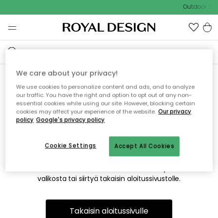
Outdoor Sal
We care about your privacy!
We use cookies to personalize content and ads, and to analyze
Emme valitettavasti löydä
our traffic. You have the right and option to opt out of any non-
essential cookies while using our site. However, blocking certain
etsimääsi sivua
cookies may affect your experience of the website.
Our privacy
policy
Google's privacy policy
Cookie Settings
Accept All Cookies
Tämä voi johtua siitä, että sivua ei enää ole tai siitä, että se
on siirretty muualle. Pahoittelemme tästä mahdollisesti
aiheutunutta häiriötä. Voit kokeilla uudelleen yllä olevasta
valikosta tai siirtyä takaisin aloitussivustolle.
Takaisin aloitussivulle