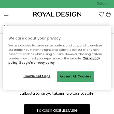
Outdoor Sal
We care about your privacy!
We use cookies to personalize content and ads, and to analyze
Emme valitettavasti löydä
our traffic. You have the right and option to opt out of any non-
essential cookies while using our site. However, blocking certain
etsimääsi sivua
cookies may affect your experience of the website.
Our privacy
policy
Google's privacy policy
Cookie Settings
Accept All Cookies
Tämä voi johtua siitä, että sivua ei enää ole tai siitä, että se
on siirretty muualle. Pahoittelemme tästä mahdollisesti
aiheutunutta häiriötä. Voit kokeilla uudelleen yllä olevasta
valikosta tai siirtyä takaisin aloitussivustolle.
Takaisin aloitussivulle