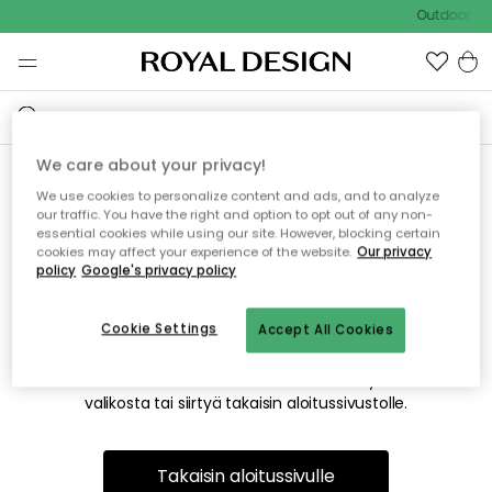
Outdoor Sal
We care about your privacy!
We use cookies to personalize content and ads, and to analyze
Emme valitettavasti löydä
our traffic. You have the right and option to opt out of any non-
essential cookies while using our site. However, blocking certain
etsimääsi sivua
cookies may affect your experience of the website.
Our privacy
policy
Google's privacy policy
Cookie Settings
Accept All Cookies
Tämä voi johtua siitä, että sivua ei enää ole tai siitä, että se
on siirretty muualle. Pahoittelemme tästä mahdollisesti
aiheutunutta häiriötä. Voit kokeilla uudelleen yllä olevasta
valikosta tai siirtyä takaisin aloitussivustolle.
Takaisin aloitussivulle