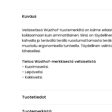
Kuvaus
Veitsisetissä
Wüsthof
-tuotemerkiltä on kolme
erilais
kokkaamaan kuin ammattilainen
. Siinä on
täydelline
kahvalla
ja
terävällä
terällä
ruostumattomasta teräk
muotoilu
ergonomisella
tunteella
.
Täydellinen valinta i
läheisellesi
.
Tietoa Wüsthof-merkkisestä veitsisetistä
-
Kuorimaveitsi
.
-
Leipäveitsi
.
-
Kokkiveitsi
.
Tuotetiedot
Tuotemerkistä