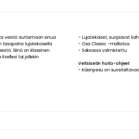
ta
veistä
auttamaan sinua
-
Lujatekoiset
,
suojaavat
kah
n
tasapaino
lujatekoisella
-
Osa Classic -mallistoa.
sestä
. Siinä on
klassinen
-
Saksassa
valmistettu
tsellesi tai jollekin
Veitsisetin hoito-ohjeet
-
Käsinpesu on suositeltavaa 