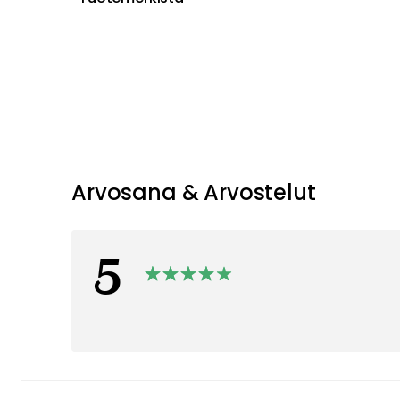
Arvosana & Arvostelut
5
2 Arvostelut
Kokonaisarvosana
2