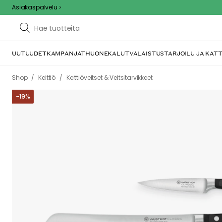
Asiakaspalvelu
UUTUUDET
KAMPANJAT
HUONEKALUT
VALAISTUS
TARJOILU JA KAT
/
/
Shop
Keittiö
Keittiöveitset & Veitsitarvikkeet
-
19
%