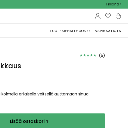
Outdoor Sale - 15% EXTRA alennus koodilla
Finland
TUOTEMERKIT
HUONEET
INSPIRAATIOTA
(
5
)
pakkaus
 kolmella erilaisella veitsellä auttamaan sinua
Lisää ostoskoriin