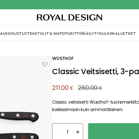
TAUS
SISUSTUS
TEKSTIILIT & MATOT
KEITTIÖ
SÄILYTYS
ULKOKALUSTEET
WÜSTHOF
Classic Veitsisetti, 3-
211.00 €
260.00 €
Classic veitsisetti Wüsthof-tuotemerkiltä
kokkaamaan kuin ammattilainen.