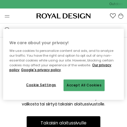
Outdoor Sa
We care about your privacy!
We use cookies to personalize content and ads, and to analyze
Emme valitettavasti löydä
our traffic. You have the right and option to opt out of any non-
essential cookies while using our site. However, blocking certain
etsimääsi sivua
cookies may affect your experience of the website.
Our privacy
policy
Google's privacy policy
Cookie Settings
Accept All Cookies
Tämä voi johtua siitä, että sivua ei enää ole tai siitä, että se
on siirretty muualle. Pahoittelemme tästä mahdollisesti
aiheutunutta häiriötä. Voit kokeilla uudelleen yllä olevasta
valikosta tai siirtyä takaisin aloitussivustolle.
Takaisin aloitussivulle