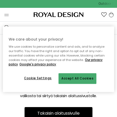
Outdoor Sal
We care about your privacy!
We use cookies to personalize content and ads, and to analyze
Emme valitettavasti löydä
our traffic. You have the right and option to opt out of any non-
essential cookies while using our site. However, blocking certain
etsimääsi sivua
cookies may affect your experience of the website.
Our privacy
policy
Google's privacy policy
Cookie Settings
Accept All Cookies
Tämä voi johtua siitä, että sivua ei enää ole tai siitä, että se
on siirretty muualle. Pahoittelemme tästä mahdollisesti
aiheutunutta häiriötä. Voit kokeilla uudelleen yllä olevasta
valikosta tai siirtyä takaisin aloitussivustolle.
Takaisin aloitussivulle