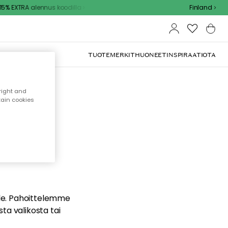
% EXTRA alennus koodilla
Finland
TUOTEMERKIT
HUONEET
INSPIRAATIOTA
right and
tain cookies
dä
ualle. Pahoittelemme
sta valikosta tai