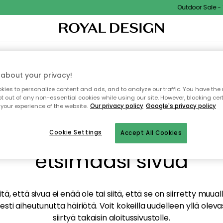
Outdoor Sale - 15
TAUS
SISUSTUS
TEKSTIILIT & MATOT
KEITTIÖ
SÄILYTYS
ULKOKALUSTEET
about your privacy!
ies to personalize content and ads, and to analyze our traffic. You have the 
pt out of any non-essential cookies while using our site. However, blocking cer
your experience of the website.
Our privacy policy
Google's privacy policy
mme valitettavasti löy
Cookie Settings
Accept All Cookies
etsimääsi sivua
tä, että sivua ei enää ole tai siitä, että se on siirretty mu
sti aiheutunutta häiriötä. Voit kokeilla uudelleen yllä oleva
siirtyä takaisin aloitussivustolle.