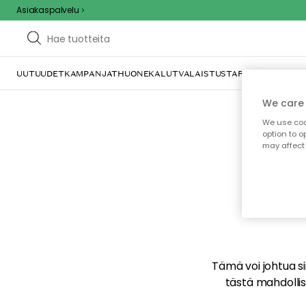
Asiakaspalvelu
UUTUUDET
KAMPANJAT
HUONEKALUT
VALAISTUS
TARJOILU JA KAT
We care 
We use cook
option to o
may affect 
E
Tämä voi johtua sii
tästä mahdollise