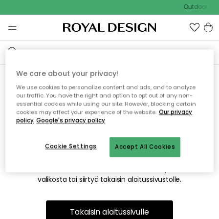
Outdoor Sal
We care about your privacy!
We use cookies to personalize content and ads, and to analyze
Emme valitettavasti löydä
our traffic. You have the right and option to opt out of any non-
essential cookies while using our site. However, blocking certain
etsimääsi sivua
cookies may affect your experience of the website.
Our privacy
policy
Google's privacy policy
Cookie Settings
Accept All Cookies
Tämä voi johtua siitä, että sivua ei enää ole tai siitä, että se
on siirretty muualle. Pahoittelemme tästä mahdollisesti
aiheutunutta häiriötä. Voit kokeilla uudelleen yllä olevasta
valikosta tai siirtyä takaisin aloitussivustolle.
Takaisin aloitussivulle