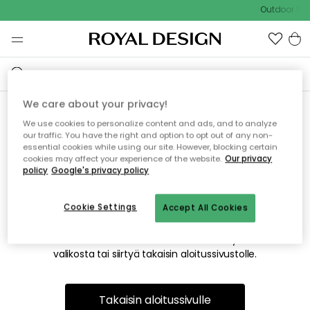
Outdoor Sal
We care about your privacy!
We use cookies to personalize content and ads, and to analyze
Emme valitettavasti löydä
our traffic. You have the right and option to opt out of any non-
essential cookies while using our site. However, blocking certain
etsimääsi sivua
cookies may affect your experience of the website.
Our privacy
policy
Google's privacy policy
Cookie Settings
Accept All Cookies
Tämä voi johtua siitä, että sivua ei enää ole tai siitä, että se
on siirretty muualle. Pahoittelemme tästä mahdollisesti
aiheutunutta häiriötä. Voit kokeilla uudelleen yllä olevasta
valikosta tai siirtyä takaisin aloitussivustolle.
Takaisin aloitussivulle