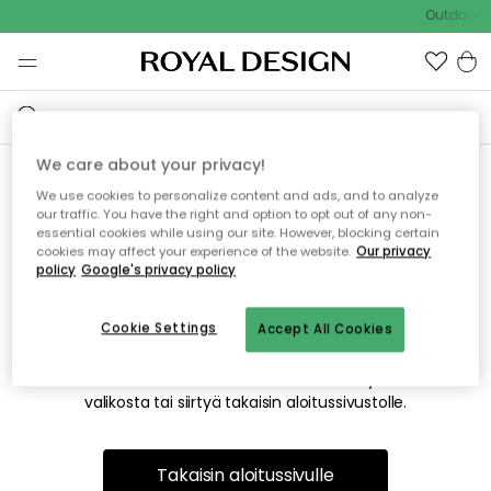
Outdoor S
We care about your privacy!
We use cookies to personalize content and ads, and to analyze
Emme valitettavasti löydä
our traffic. You have the right and option to opt out of any non-
essential cookies while using our site. However, blocking certain
etsimääsi sivua
cookies may affect your experience of the website.
Our privacy
policy
Google's privacy policy
Cookie Settings
Accept All Cookies
Tämä voi johtua siitä, että sivua ei enää ole tai siitä, että se
on siirretty muualle. Pahoittelemme tästä mahdollisesti
aiheutunutta häiriötä. Voit kokeilla uudelleen yllä olevasta
valikosta tai siirtyä takaisin aloitussivustolle.
Takaisin aloitussivulle