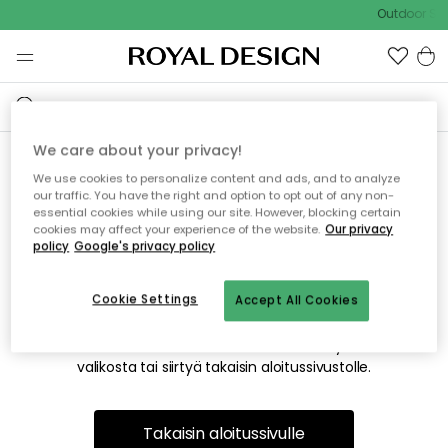
Outdoor Sal
We care about your privacy!
We use cookies to personalize content and ads, and to analyze
Emme valitettavasti löydä
our traffic. You have the right and option to opt out of any non-
essential cookies while using our site. However, blocking certain
etsimääsi sivua
cookies may affect your experience of the website.
Our privacy
policy
Google's privacy policy
Cookie Settings
Accept All Cookies
Tämä voi johtua siitä, että sivua ei enää ole tai siitä, että se
on siirretty muualle. Pahoittelemme tästä mahdollisesti
aiheutunutta häiriötä. Voit kokeilla uudelleen yllä olevasta
valikosta tai siirtyä takaisin aloitussivustolle.
Takaisin aloitussivulle