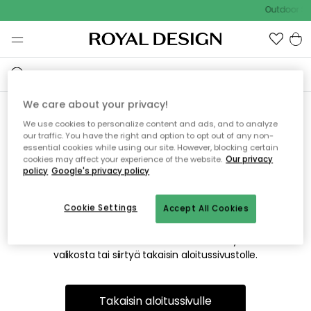
Outdoor Sa
We care about your privacy!
We use cookies to personalize content and ads, and to analyze
Emme valitettavasti löydä
our traffic. You have the right and option to opt out of any non-
essential cookies while using our site. However, blocking certain
etsimääsi sivua
cookies may affect your experience of the website.
Our privacy
policy
Google's privacy policy
Cookie Settings
Accept All Cookies
Tämä voi johtua siitä, että sivua ei enää ole tai siitä, että se
on siirretty muualle. Pahoittelemme tästä mahdollisesti
aiheutunutta häiriötä. Voit kokeilla uudelleen yllä olevasta
valikosta tai siirtyä takaisin aloitussivustolle.
Takaisin aloitussivulle