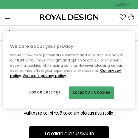
Outdoor Sale
We care about your privacy!
We use cookies to personalize content and ads, and to analyze
Emme valitettavasti löydä
our traffic. You have the right and option to opt out of any non-
essential cookies while using our site. However, blocking certain
etsimääsi sivua
cookies may affect your experience of the website.
Our privacy
policy
Google's privacy policy
Cookie Settings
Accept All Cookies
Tämä voi johtua siitä, että sivua ei enää ole tai siitä, että se
on siirretty muualle. Pahoittelemme tästä mahdollisesti
aiheutunutta häiriötä. Voit kokeilla uudelleen yllä olevasta
valikosta tai siirtyä takaisin aloitussivustolle.
Takaisin aloitussivulle