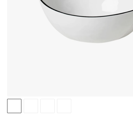
option to o
may affect 