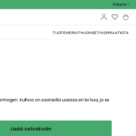
Outdoor Sale - 15% EXTRA alennus koodilla
Finland
TUOTEMERKIT
HUONEET
INSPIRAATIOTA
enhagen. Kulhoa on saatavilla useissa eri ko'issa, ja se
Lisää ostoskoriin
right and