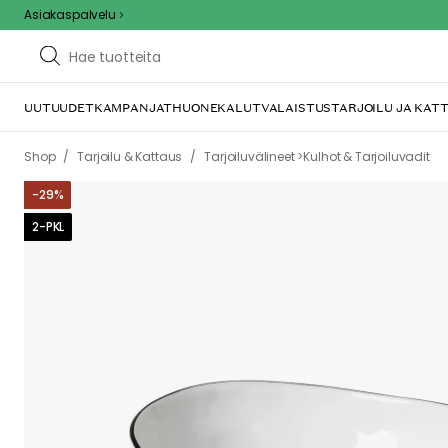
Asiakaspalvelu
UUTUUDET
KAMPANJAT
HUONEKALUT
VALAISTUS
TARJOILU JA KAT
/
/
Shop
Tarjoilu & Kattaus
Tarjoiluvälineet >Kulhot & Tarjoiluvadit
-
29
%
2-PKL
We care 
We use cook