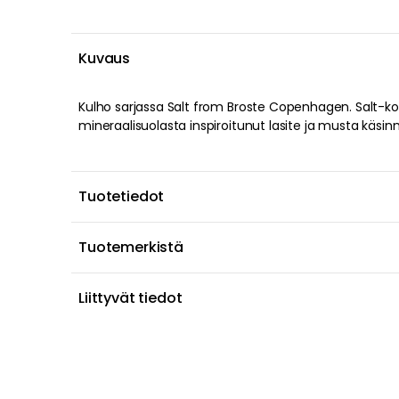
Kuvaus
Kulho sarjassa Salt from Broste Copenhagen. Salt-
maalaismaisen ilmeen. Kulhoa on saatavana useita kokoja
mineraalisuolasta inspiroitunut lasite ja musta käsi
Tuotetiedot
Tuotemerkistä
Liittyvät tiedot