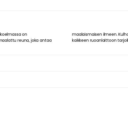
kokoelmassa on
, jotka sopivat
nmaalattu reuna, joka antaa
kaikkeen ruoanlaittoon tarjoi