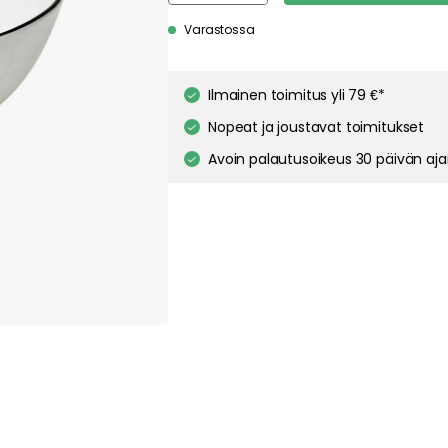
pt out of any non-essential cookies while using our site. However, blocking cer
your experience of the website.
Our privacy policy
Google's privacy policy
Varastossa
Cookie Settings
Accept All Cookies
Ilmainen toimitus yli 79 €*
Nopeat ja joustavat toimitukset
Avoin palautusoikeus 30 päivän aj