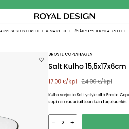
TAUS
SISUSTUS
TEKSTIILIT & MATOT
KEITTIÖ
SÄILYTYS
ULKOKALUSTEET
BROSTE COPENHAGEN
Salt Kulho 15,5x17x6cm
17.00 €
/kpl
24.00 €
/kpl
Kulho sarjasta Salt yritykseltä Broste Cop
sopii niin ruoanlaittoon kuin tarjoiluunkin.
about your privacy!
ies to personalize content and ads, and to analyze our traffic. You have the 