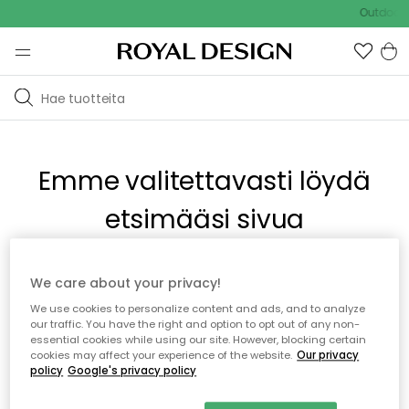
Outdoor S
Emme valitettavasti löydä
etsimääsi sivua
Tämä voi johtua siitä, että sivua ei enää ole tai siitä, että se
We care about your privacy!
on siirretty muualle. Pahoittelemme tästä mahdollisesti
We use cookies to personalize content and ads, and to analyze
aiheutunutta häiriötä. Voit kokeilla uudelleen yllä olevasta
our traffic. You have the right and option to opt out of any non-
valikosta tai siirtyä takaisin aloitussivustolle.
essential cookies while using our site. However, blocking certain
cookies may affect your experience of the website.
Our privacy
policy
Google's privacy policy
Takaisin aloitussivulle