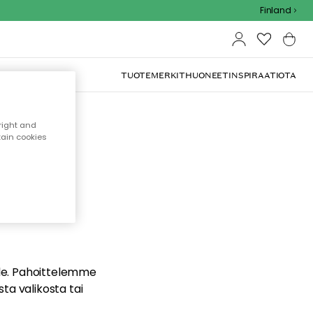
Finland
TUOTEMERKIT
HUONEET
INSPIRAATIOTA
right and
tain cookies
dä
ualle. Pahoittelemme
sta valikosta tai