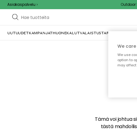
Asiakaspalvelu
Outdoor Sa
UUTUUDET
KAMPANJAT
HUONEKALUT
VALAISTUS
TARJOILU JA KAT
We care 
We use cook
option to o
may affect 
E
Tämä voi johtua sii
tästä mahdollise