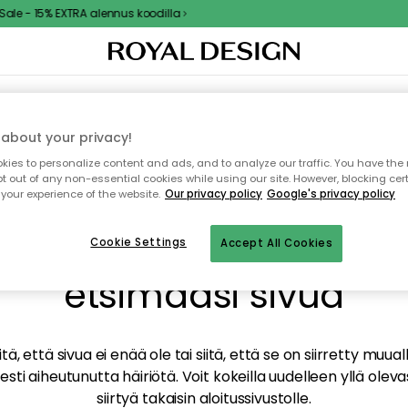
le - 15% EXTRA alennus koodilla
TAUS
SISUSTUS
TEKSTIILIT & MATOT
KEITTIÖ
SÄILYTYS
ULKOKALUSTEET
about your privacy!
ies to personalize content and ads, and to analyze our traffic. You have the 
pt out of any non-essential cookies while using our site. However, blocking cer
your experience of the website.
Our privacy policy
Google's privacy policy
mme valitettavasti löy
Cookie Settings
Accept All Cookies
etsimääsi sivua
tä, että sivua ei enää ole tai siitä, että se on siirretty mu
sti aiheutunutta häiriötä. Voit kokeilla uudelleen yllä oleva
siirtyä takaisin aloitussivustolle.