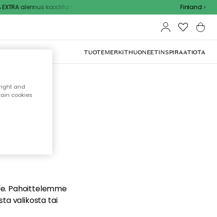
XTRA alennus koodilla
Finland
TUOTEMERKIT
HUONEET
INSPIRAATIOTA
right and
tain cookies
dä
ualle. Pahoittelemme
sta valikosta tai