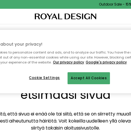
Outdoor Sale - 15% E
TAUS
SISUSTUS
TEKSTIILIT & MATOT
KEITTIÖ
SÄILYTYS
ULKOKALUSTEET
about your privacy!
ies to personalize content and ads, and to analyze our traffic. You have the 
pt out of any non-essential cookies while using our site. However, blocking cer
your experience of the website.
Our privacy policy
Google's privacy policy
mme valitettavasti löy
Cookie Settings
Accept All Cookies
etsimääsi sivua
tä, että sivua ei enää ole tai siitä, että se on siirretty mu
sti aiheutunutta häiriötä. Voit kokeilla uudelleen yllä oleva
siirtyä takaisin aloitussivustolle.