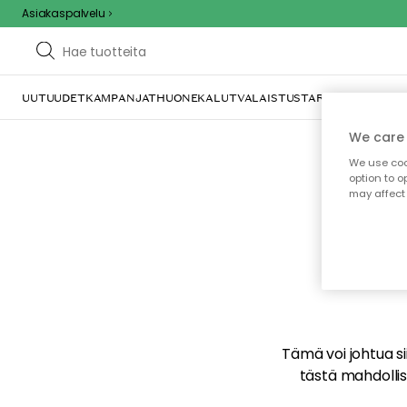
Asiakaspalvelu
UUTUUDET
KAMPANJAT
HUONEKALUT
VALAISTUS
TARJOILU JA KAT
We care 
We use cook
option to o
may affect 
E
Tämä voi johtua sii
tästä mahdollise