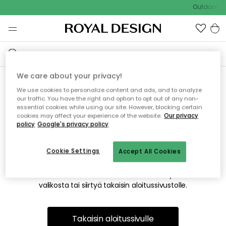
Outdoor Sa
We care about your privacy!
We use cookies to personalize content and ads, and to analyze
Emme valitettavasti löydä
our traffic. You have the right and option to opt out of any non-
essential cookies while using our site. However, blocking certain
etsimääsi sivua
cookies may affect your experience of the website.
Our privacy
policy
Google's privacy policy
Cookie Settings
Accept All Cookies
Tämä voi johtua siitä, että sivua ei enää ole tai siitä, että se
on siirretty muualle. Pahoittelemme tästä mahdollisesti
aiheutunutta häiriötä. Voit kokeilla uudelleen yllä olevasta
valikosta tai siirtyä takaisin aloitussivustolle.
Takaisin aloitussivulle