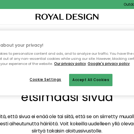
Outdoor
TAUS
SISUSTUS
TEKSTIILIT & MATOT
KEITTIÖ
SÄILYTYS
ULKOKALUSTEET
about your privacy!
ies to personalize content and ads, and to analyze our traffic. You have the 
pt out of any non-essential cookies while using our site. However, blocking cer
your experience of the website.
Our privacy policy
Google's privacy policy
mme valitettavasti löy
Cookie Settings
Accept All Cookies
etsimääsi sivua
tä, että sivua ei enää ole tai siitä, että se on siirretty mu
sti aiheutunutta häiriötä. Voit kokeilla uudelleen yllä oleva
siirtyä takaisin aloitussivustolle.