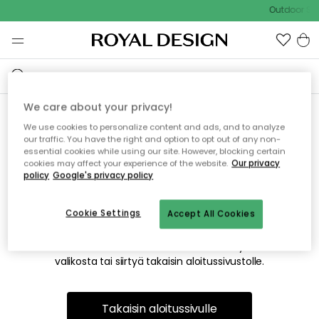
Outdoor Sal
We care about your privacy!
We use cookies to personalize content and ads, and to analyze
Emme valitettavasti löydä
our traffic. You have the right and option to opt out of any non-
essential cookies while using our site. However, blocking certain
etsimääsi sivua
cookies may affect your experience of the website.
Our privacy
policy
Google's privacy policy
Cookie Settings
Accept All Cookies
Tämä voi johtua siitä, että sivua ei enää ole tai siitä, että se
on siirretty muualle. Pahoittelemme tästä mahdollisesti
aiheutunutta häiriötä. Voit kokeilla uudelleen yllä olevasta
valikosta tai siirtyä takaisin aloitussivustolle.
Takaisin aloitussivulle