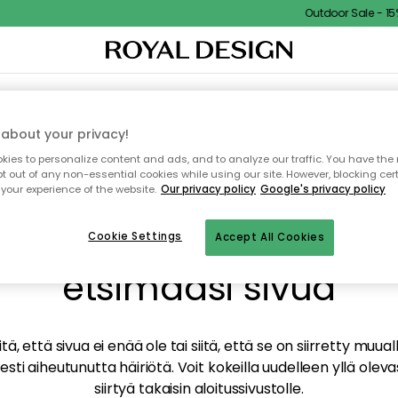
Outdoor Sale - 15% 
TAUS
SISUSTUS
TEKSTIILIT & MATOT
KEITTIÖ
SÄILYTYS
ULKOKALUSTEET
about your privacy!
ies to personalize content and ads, and to analyze our traffic. You have the 
pt out of any non-essential cookies while using our site. However, blocking cer
your experience of the website.
Our privacy policy
Google's privacy policy
mme valitettavasti löy
Cookie Settings
Accept All Cookies
etsimääsi sivua
tä, että sivua ei enää ole tai siitä, että se on siirretty mu
sti aiheutunutta häiriötä. Voit kokeilla uudelleen yllä oleva
siirtyä takaisin aloitussivustolle.