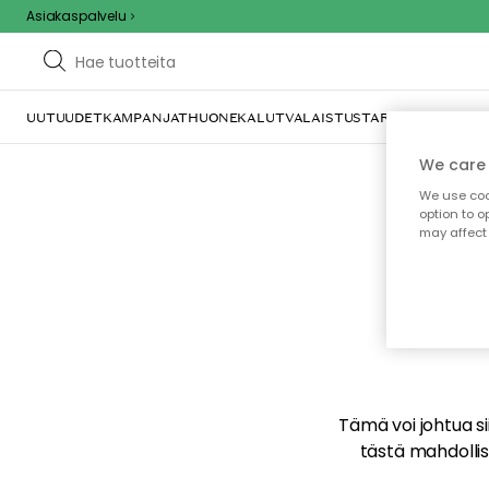
Asiakaspalvelu
UUTUUDET
KAMPANJAT
HUONEKALUT
VALAISTUS
TARJOILU JA KAT
We care 
We use cook
option to o
may affect 
E
Tämä voi johtua sii
tästä mahdollise