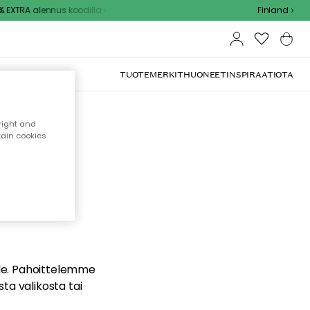
EXTRA alennus koodilla
Finland
TUOTEMERKIT
HUONEET
INSPIRAATIOTA
right and
tain cookies
dä
ualle. Pahoittelemme
sta valikosta tai