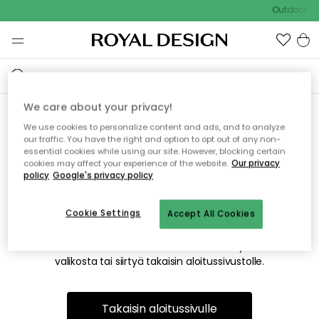
Outdoor Sa
We care about your privacy!
We use cookies to personalize content and ads, and to analyze
Emme valitettavasti löydä
our traffic. You have the right and option to opt out of any non-
essential cookies while using our site. However, blocking certain
etsimääsi sivua
cookies may affect your experience of the website.
Our privacy
policy
Google's privacy policy
Cookie Settings
Accept All Cookies
Tämä voi johtua siitä, että sivua ei enää ole tai siitä, että se
on siirretty muualle. Pahoittelemme tästä mahdollisesti
aiheutunutta häiriötä. Voit kokeilla uudelleen yllä olevasta
valikosta tai siirtyä takaisin aloitussivustolle.
Takaisin aloitussivulle