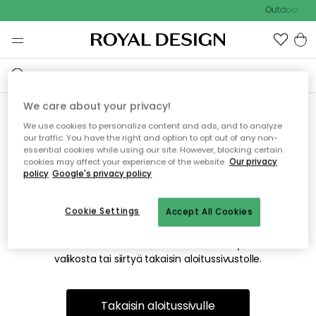
Outdoor Sal
We care about your privacy!
We use cookies to personalize content and ads, and to analyze
Emme valitettavasti löydä
our traffic. You have the right and option to opt out of any non-
essential cookies while using our site. However, blocking certain
etsimääsi sivua
cookies may affect your experience of the website.
Our privacy
policy
Google's privacy policy
Cookie Settings
Accept All Cookies
Tämä voi johtua siitä, että sivua ei enää ole tai siitä, että se
on siirretty muualle. Pahoittelemme tästä mahdollisesti
aiheutunutta häiriötä. Voit kokeilla uudelleen yllä olevasta
valikosta tai siirtyä takaisin aloitussivustolle.
Takaisin aloitussivulle