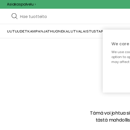
Asiakaspalvelu
UUTUUDET
KAMPANJAT
HUONEKALUT
VALAISTUS
TARJOILU JA KAT
We care 
We use cook
option to o
may affect 
E
Tämä voi johtua sii
tästä mahdollise