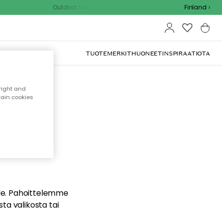
Outdoor Sale - 15% EXTRA alennus koodilla
Finland
TUOTEMERKIT
HUONEET
INSPIRAATIOTA
right and
tain cookies
dä
ualle. Pahoittelemme
sta valikosta tai