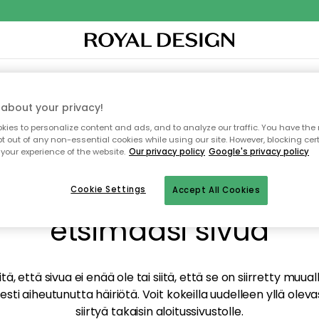
TAUS
SISUSTUS
TEKSTIILIT & MATOT
KEITTIÖ
SÄILYTYS
ULKOKALUSTEET
about your privacy!
ies to personalize content and ads, and to analyze our traffic. You have the 
pt out of any non-essential cookies while using our site. However, blocking cer
your experience of the website.
Our privacy policy
Google's privacy policy
mme valitettavasti löy
Cookie Settings
Accept All Cookies
etsimääsi sivua
tä, että sivua ei enää ole tai siitä, että se on siirretty mu
sti aiheutunutta häiriötä. Voit kokeilla uudelleen yllä oleva
siirtyä takaisin aloitussivustolle.