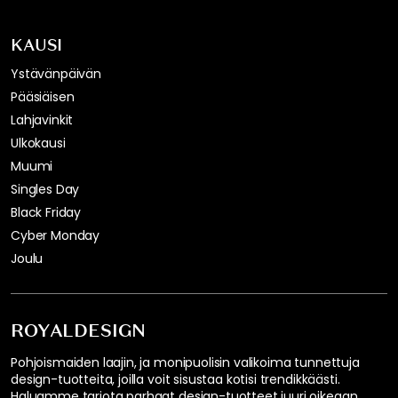
KAUSI
Ystävänpäivän
Pääsiäisen
Lahjavinkit
Ulkokausi
Muumi
Singles Day
Black Friday
Cyber Monday
Joulu
ROYALDESIGN
Pohjoismaiden laajin, ja monipuolisin valikoima tunnettuja
design-tuotteita, joilla voit sisustaa kotisi trendikkäästi.
Haluamme tarjota parhaat design-tuotteet juuri oikeaan