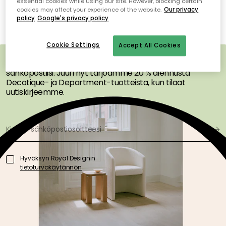
essential cookies while using our site. However, blocking certain
SAA INSPIRAATIOTA &
Tuotteita ei löytynyt.
cookies may affect your experience of the website.
Our privacy
policy
Google's privacy policy
TARJOUKSIA
ENSIMMÄISENÄ
Cookie Settings
Accept All Cookies
Saa inspiraatiota, uutisia ja valikoituja tarjouksia suoraan
sähköpostiisi. Juuri nyt tarjoamme 20 % alennusta
Decotique- ja Department-tuotteista, kun tilaat
uutiskirjeemme.
Hyväksyn Royal Designin
tietoturvakäytännön