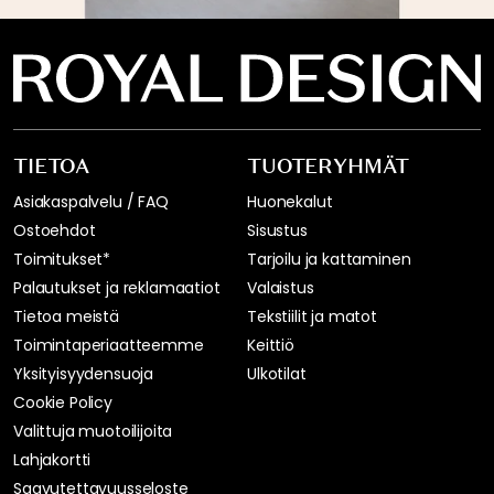
TIETOA
TUOTERYHMÄT
Asiakaspalvelu / FAQ
Huonekalut
Ostoehdot
Sisustus
Toimitukset*
Tarjoilu ja kattaminen
Palautukset ja reklamaatiot
Valaistus
Tietoa meistä
Tekstiilit ja matot
Toimintaperiaatteemme
Keittiö
Yksityisyydensuoja
Ulkotilat
Cookie Policy
Valittuja muotoilijoita
Lahjakortti
Saavutettavuusseloste