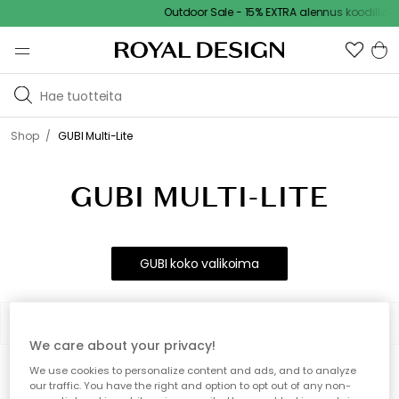
Outdoor Sale - 15% EXTRA alennus koodilla
/
Shop
GUBI Multi-Lite
GUBI MULTI-LITE
GUBI koko valikoima
Suodatin
Lajittelujärjestys
We care about your privacy!
We use cookies to personalize content and ads, and to analyze
0 tuotetta
Näytä (48)
our traffic. You have the right and option to opt out of any non-