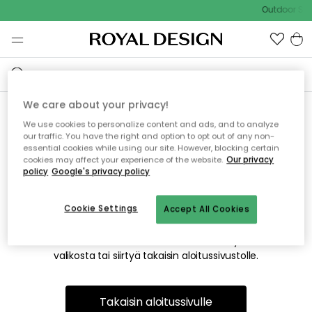
Outdoor Sal
We care about your privacy!
We use cookies to personalize content and ads, and to analyze
Emme valitettavasti löydä
our traffic. You have the right and option to opt out of any non-
essential cookies while using our site. However, blocking certain
etsimääsi sivua
cookies may affect your experience of the website.
Our privacy
policy
Google's privacy policy
Cookie Settings
Accept All Cookies
Tämä voi johtua siitä, että sivua ei enää ole tai siitä, että se
on siirretty muualle. Pahoittelemme tästä mahdollisesti
aiheutunutta häiriötä. Voit kokeilla uudelleen yllä olevasta
valikosta tai siirtyä takaisin aloitussivustolle.
Takaisin aloitussivulle