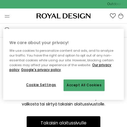
Outdoor Sal
We care about your privacy!
We use cookies to personalize content and ads, and to analyze
Emme valitettavasti löydä
our traffic. You have the right and option to opt out of any non-
essential cookies while using our site. However, blocking certain
etsimääsi sivua
cookies may affect your experience of the website.
Our privacy
policy
Google's privacy policy
Cookie Settings
Accept All Cookies
Tämä voi johtua siitä, että sivua ei enää ole tai siitä, että se
on siirretty muualle. Pahoittelemme tästä mahdollisesti
aiheutunutta häiriötä. Voit kokeilla uudelleen yllä olevasta
valikosta tai siirtyä takaisin aloitussivustolle.
Takaisin aloitussivulle