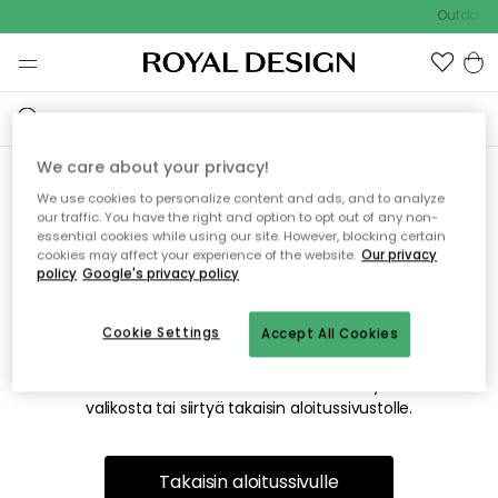
Outdoor S
We care about your privacy!
We use cookies to personalize content and ads, and to analyze
Emme valitettavasti löydä
our traffic. You have the right and option to opt out of any non-
essential cookies while using our site. However, blocking certain
etsimääsi sivua
cookies may affect your experience of the website.
Our privacy
policy
Google's privacy policy
Cookie Settings
Accept All Cookies
Tämä voi johtua siitä, että sivua ei enää ole tai siitä, että se
on siirretty muualle. Pahoittelemme tästä mahdollisesti
aiheutunutta häiriötä. Voit kokeilla uudelleen yllä olevasta
valikosta tai siirtyä takaisin aloitussivustolle.
Takaisin aloitussivulle