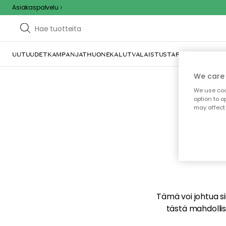
Asiakaspalvelu
UUTUUDET
KAMPANJAT
HUONEKALUT
VALAISTUS
TARJOILU JA KAT
We care 
We use cook
option to o
may affect 
E
Tämä voi johtua sii
tästä mahdollise