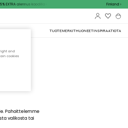
% EXTRA alennus koodilla
Finland
TUOTEMERKIT
HUONEET
INSPIRAATIOTA
right and
tain cookies
dä
ualle. Pahoittelemme
sta valikosta tai