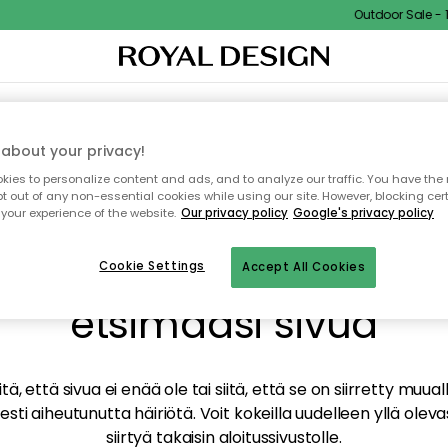
Outdoor Sale - 15
TAUS
SISUSTUS
TEKSTIILIT & MATOT
KEITTIÖ
SÄILYTYS
ULKOKALUSTEET
about your privacy!
ies to personalize content and ads, and to analyze our traffic. You have the 
pt out of any non-essential cookies while using our site. However, blocking cer
your experience of the website.
Our privacy policy
Google's privacy policy
mme valitettavasti löy
Cookie Settings
Accept All Cookies
etsimääsi sivua
tä, että sivua ei enää ole tai siitä, että se on siirretty mu
sti aiheutunutta häiriötä. Voit kokeilla uudelleen yllä oleva
siirtyä takaisin aloitussivustolle.