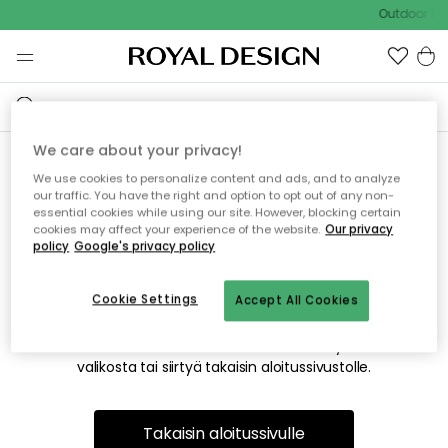
Outdoor Sal
We care about your privacy!
We use cookies to personalize content and ads, and to analyze
Emme valitettavasti löydä
our traffic. You have the right and option to opt out of any non-
essential cookies while using our site. However, blocking certain
etsimääsi sivua
cookies may affect your experience of the website.
Our privacy
policy
Google's privacy policy
Cookie Settings
Accept All Cookies
Tämä voi johtua siitä, että sivua ei enää ole tai siitä, että se
on siirretty muualle. Pahoittelemme tästä mahdollisesti
aiheutunutta häiriötä. Voit kokeilla uudelleen yllä olevasta
valikosta tai siirtyä takaisin aloitussivustolle.
Takaisin aloitussivulle