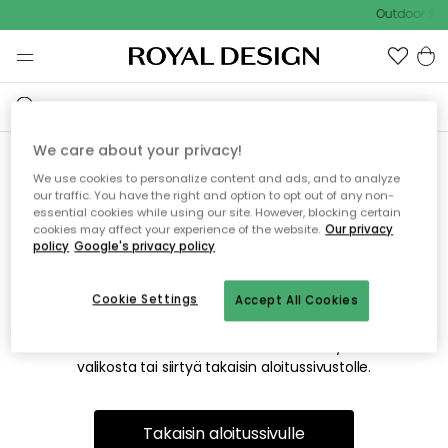
Outdoor Sal
We care about your privacy!
We use cookies to personalize content and ads, and to analyze
Emme valitettavasti löydä
our traffic. You have the right and option to opt out of any non-
essential cookies while using our site. However, blocking certain
etsimääsi sivua
cookies may affect your experience of the website.
Our privacy
policy
Google's privacy policy
Cookie Settings
Accept All Cookies
Tämä voi johtua siitä, että sivua ei enää ole tai siitä, että se
on siirretty muualle. Pahoittelemme tästä mahdollisesti
aiheutunutta häiriötä. Voit kokeilla uudelleen yllä olevasta
valikosta tai siirtyä takaisin aloitussivustolle.
Takaisin aloitussivulle