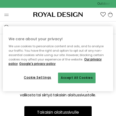
Outdoor Sal
We care about your privacy!
We use cookies to personalize content and ads, and to analyze
Emme valitettavasti löydä
our traffic. You have the right and option to opt out of any non-
essential cookies while using our site. However, blocking certain
etsimääsi sivua
cookies may affect your experience of the website.
Our privacy
policy
Google's privacy policy
Cookie Settings
Accept All Cookies
Tämä voi johtua siitä, että sivua ei enää ole tai siitä, että se
on siirretty muualle. Pahoittelemme tästä mahdollisesti
aiheutunutta häiriötä. Voit kokeilla uudelleen yllä olevasta
valikosta tai siirtyä takaisin aloitussivustolle.
Takaisin aloitussivulle